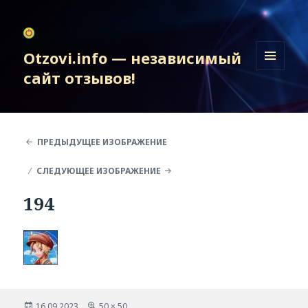
Otzovi.info — независимый
сайт отзывов!
МЕНЮ
И
ВИДЖЕТЫ
ПРЕДЫДУЩЕЕ ИЗОБРАЖЕНИЕ
СЛЕДУЮЩЕЕ ИЗОБРАЖЕНИЕ
194
Опубликовано
Полный
16.09.2023
50 × 50