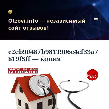
Otzovi.info — независимый
сайт отзывов!
МЕНЮ
И
ВИДЖЕТЫ
c2eb90487b9811906c4cf33a7
819f5ff — копия