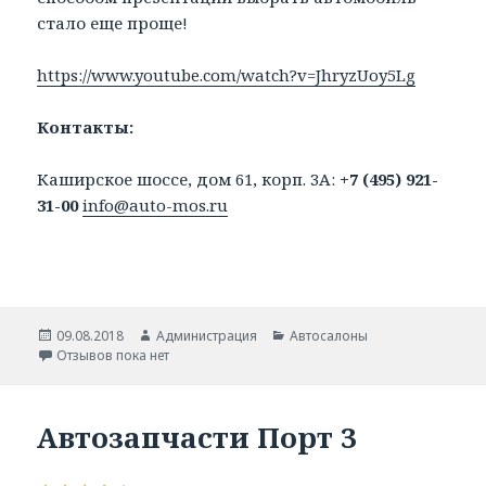
стало еще проще!
https://www.youtube.com/watch?v=JhryzUoy5Lg
Контакты:
Каширское шоссе, дом 61, корп. 3А:
+7 (495) 921-
31-00
info@auto-mos.ru
Опубликовано
Автор
Рубрики
09.08.2018
Администрация
Автосалоны
Отзывов пока нет
Автозапчасти Порт 3