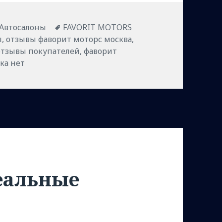
ики
Метки
Автосалоны
FAVORIT MOTORS
ы
,
отзывы фаворит моторс москва
,
отзывы покупателей
,
фаворит
ка нет
еальные