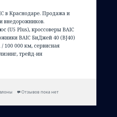
C в Краснодаре. Продажа и
 и внедорожников.
с (U5 Plus), кроссоверы BAIC
рожники BAIC БиДжей 40 (BJ40)
 / 100 000 км, сервисная
 лизинг, трейд-ин
ики
салоны
Отзывов пока нет