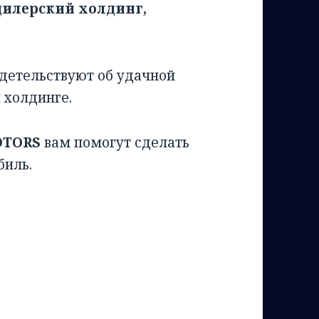
илерский холдинг,
идетельствуют об удачной
 холдинге.
OTORS
вам помогут сделать
биль.