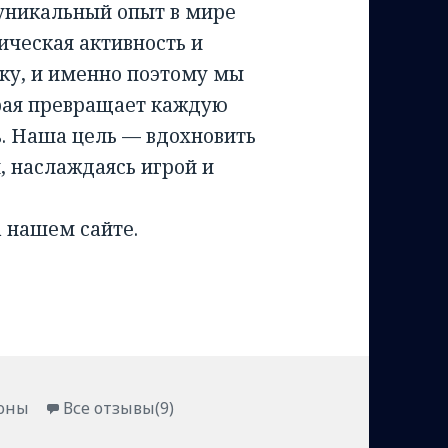
 уникальный опыт в мире
ическая активность и
уку, и именно поэтому мы
орая превращает каждую
ь. Наша цель — вдохновить
, наслаждаясь игрой и
а нашем сайте.
и
лоны
Все отзывы(9)