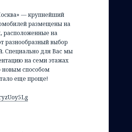
Москва» — крупнейший
втомобилей размещены на
ы, расположенные на
ют разнообразный выбор
. Специально для Вас мы
ентацию на семи этажах
о новым способом
стало еще проще!
hryzUoy5Lg