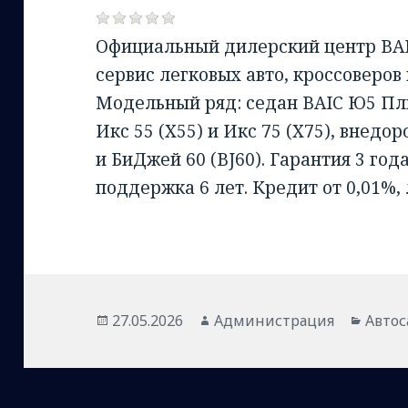
Официальный дилерский центр BAI
сервис легковых авто, кроссоверов
Модельный ряд: седан BAIC Ю5 Плю
Икс 55 (X55) и Икс 75 (X75), внедо
и БиДжей 60 (BJ60). Гарантия 3 года
поддержка 6 лет. Кредит от 0,01%,
Опубликовано
Автор
Рубр
27.05.2026
Администрация
Авто