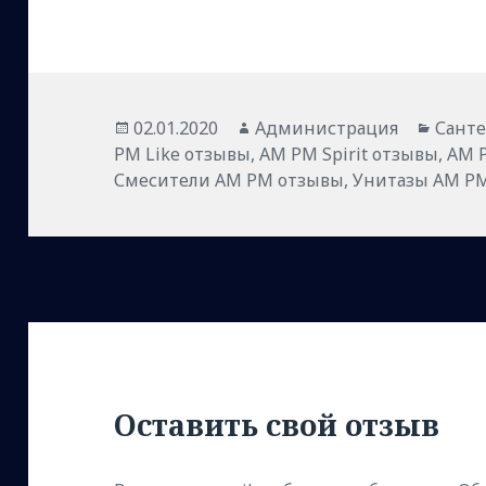
Опубликовано
Автор
Рубр
02.01.2020
Администрация
Сант
PM Like отзывы
,
AM PM Spirit отзывы
,
AM 
Смесители AM PM отзывы
,
Унитазы AM P
Оставить свой отзыв