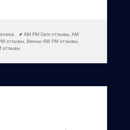
ики
Метки
ехника
AM PM Gem отзывы
,
AM
PM отзывы
,
Ванны AM PM отзывы
,
M отзывы