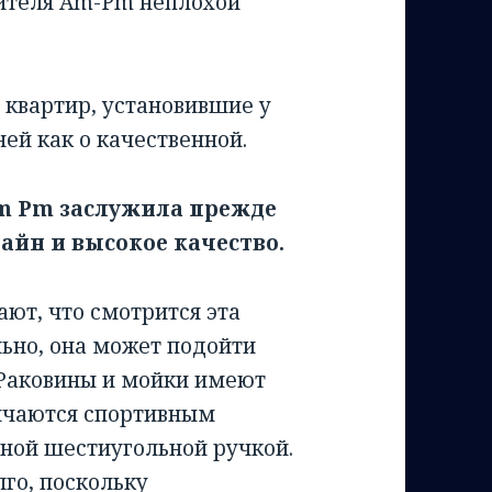
дителя Am-Pm неплохой
 квартир, установившие у
ней как о качественной.
m Pm заслужила прежде
айн и высокое качество.
ют, что смотрится эта
ьно, она может подойти
 Раковины и мойки имеют
ичаются спортивным
ной шестиугольной ручкой.
го, поскольку