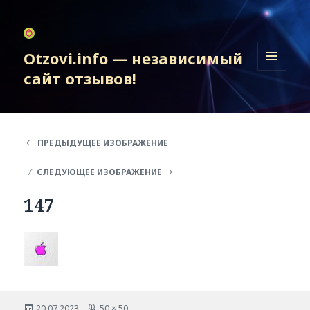
Otzovi.info — независимый
сайт отзывов!
МЕНЮ
И
ВИДЖЕТЫ
ПРЕДЫДУЩЕЕ ИЗОБРАЖЕНИЕ
СЛЕДУЮЩЕЕ ИЗОБРАЖЕНИЕ
147
Опубликовано
Полный
20.07.2023
50 × 50