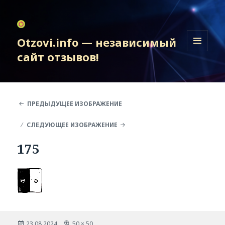
Otzovi.info — независимый
сайт отзывов!
МЕНЮ
И
ВИДЖЕТЫ
ПРЕДЫДУЩЕЕ ИЗОБРАЖЕНИЕ
СЛЕДУЮЩЕЕ ИЗОБРАЖЕНИЕ
175
Опубликовано
Полный
23.08.2024
50 × 50