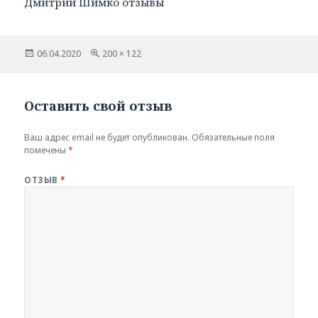
Дмитрий Шимко отзывы
Опубликовано
Полный
06.04.2020
200 × 122
размер
Оставить свой отзыв
Ваш адрес email не будет опубликован.
Обязательные поля
помечены
*
ОТЗЫВ
*