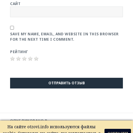
САЙТ
SAVE MY NAME, EMAIL, AND WEBSITE IN THIS BROWSER
FOR THE NEXT TIME I COMMENT.
РЕЙТИНГ
Навигация
ОПУБЛИКОВАНО В
по
IMG_20250406_140418_372
На сайте otzovi.info используются файлы
записям