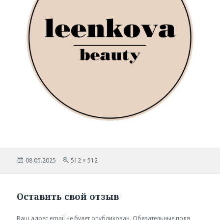
Опубликовано
Полный
08.05.2025
512 × 512
размер
Оставить свой отзыв
Ваш адрес email не будет опубликован.
Обязательные поля