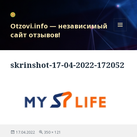
Otzovi.info — независимый
сайт отзывов!
МЕНЮ
И
ВИДЖЕТЫ
skrinshot-17-04-2022-172052
Опубликовано
Полный
17.04.2022
350 × 121