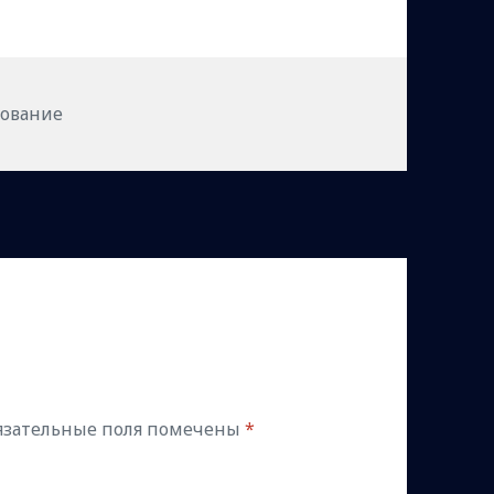
ики
зование
язательные поля помечены
*