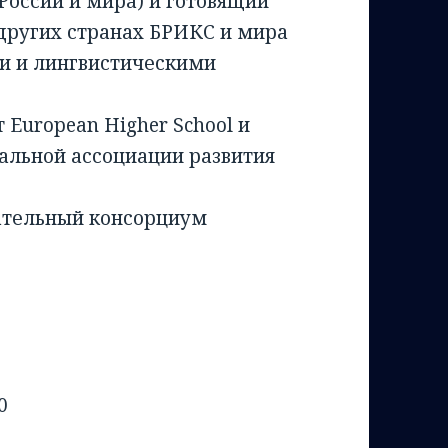
России и мира) и готовящий
 других странах БРИКС и мира
и и лингвистическими
European Higher School и
льной ассоциации развития
ательный консорциум
0