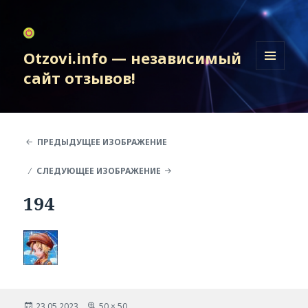
Otzovi.info — независимый
сайт отзывов!
МЕНЮ
И
ВИДЖЕТЫ
ПРЕДЫДУЩЕЕ ИЗОБРАЖЕНИЕ
СЛЕДУЮЩЕЕ ИЗОБРАЖЕНИЕ
194
Опубликовано
Полный
23.05.2023
50 × 50