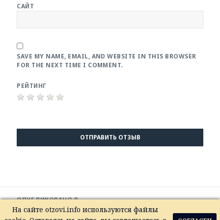
САЙТ
SAVE MY NAME, EMAIL, AND WEBSITE IN THIS BROWSER
FOR THE NEXT TIME I COMMENT.
РЕЙТИНГ
Навигация
ОПУБЛИКОВАНО В
по
k4yhHN_oEkw
На сайте otzovi.info используются файлы
записям